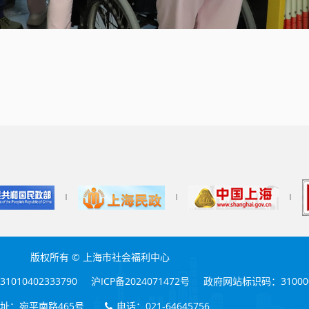
版权所有 © 上海市社会福利中心
010402333790 沪ICP备2024071472号 政府网站标识码：310000
址：宛平南路465号
电话：021-64645756